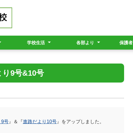
学校生活
各部より
保護者
ット
勝高校
ールポリシー
（職員必携）
本方針
校長だより（学校生活の様子）
行事予定表
学校行事
部活動
進路支援部
生徒支援部
図書館より
「One
スクリ
県立学
ご協力
欠席届
学校評
学校評
非常勤
自動販
ついて
いて
り9号&10号
9号
』＆『
進路だより10号
』をアップしました。