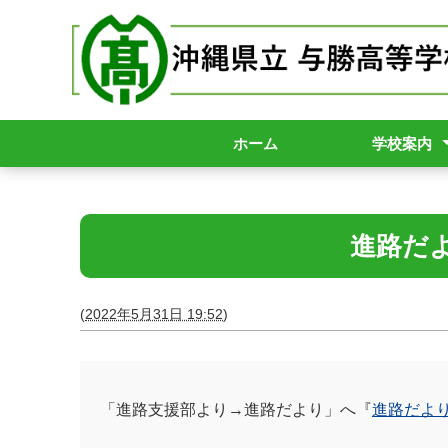
ホーム
学校案内
校長挨拶
学校パンフレ
数字で見る与
与勝高校スク
学校要覧
与勝高校_内規
いじめ対策基
アクセス
各種申請等
進路だよ
(
2022年5月31日 19:52
)
「進路支援部より→進路だより」へ『
進路だより