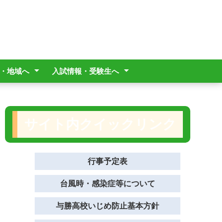
・地域へ
入試情報・受験生へ
Drive ABC答案返却」に
レについて
校家族休暇制度について
願い(生徒送迎時)
価
議委員
職員用履歴書
売機設置事業者募集につ
入試情報
オープンスクール情報
サイト内クイックリンク
行事予定表
台風時・感染症等について
与勝高校いじめ防止基本方針