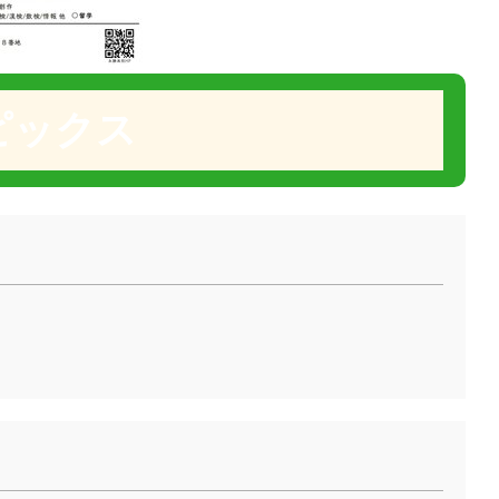
ピックス
。
。