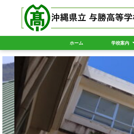
ホーム
学校案内
校長挨拶
学校パンフレ
数字で見る与
与勝高校スク
学校要覧
与勝高校_内規
いじめ対策基
アクセス
各種申請等