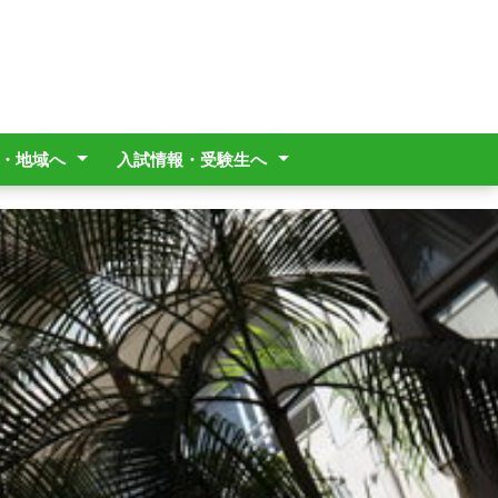
・地域へ
入試情報・受験生へ
Drive ABC答案返却」に
レについて
校家族休暇制度について
願い(生徒送迎時)
価
議委員
職員用履歴書
売機設置事業者募集につ
入試情報
オープンスクール情報