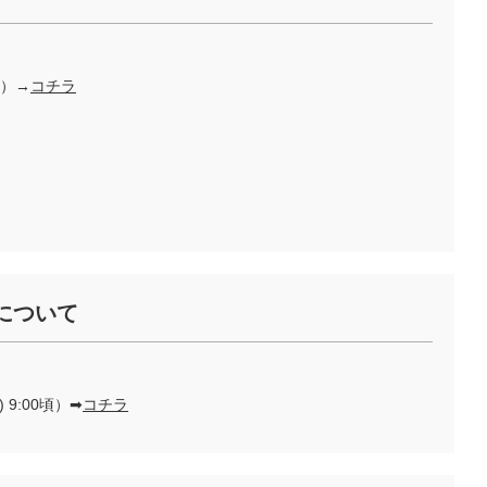
頃）→
コチラ
について
 9:00頃）➡
コチラ