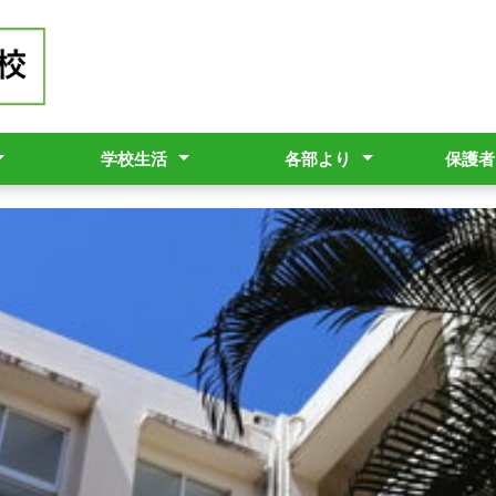
学校生活
各部より
保護者
ット
勝高校
ールポリシー
（職員必携）
本方針
校長だより（学校生活の様子）
行事予定表
学校行事
部活動
進路支援部
生徒支援部
図書館より
「One
スクリ
県立学
ご協力
欠席届
学校評
学校評
非常勤
自動販
ついて
いて