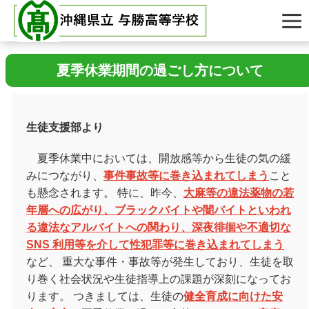
夏季休業期間の過ごし方について
生徒支援部より
夏季休業中においては、開放感等から生徒の気の緩
みにつながり、
事件事故等に巻き込まれてしまう
こと
も懸念されます。 特に、昨今、
大麻等の違法薬物の若
年層への広がり、ブラックバイトや闇バイトといわれ
る違法なアルバイトへの関わり、深夜徘徊や不適切な
SNS 利用等を介して性犯罪等に巻き込まれてしまう
など、 重大な事件・事故等が発生しており、生徒を取
り巻く社会状況や生徒指導上の課題が深刻になってお
ります。 つきましては、生徒の
健全育成に向けた安